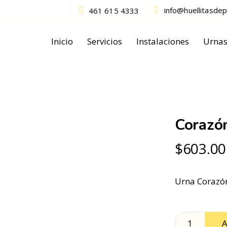
info@huellitasde
461 615 4333
Inicio
Servicios
Instalaciones
Urna
Corazó
$
603.00
Urna Corazó
A